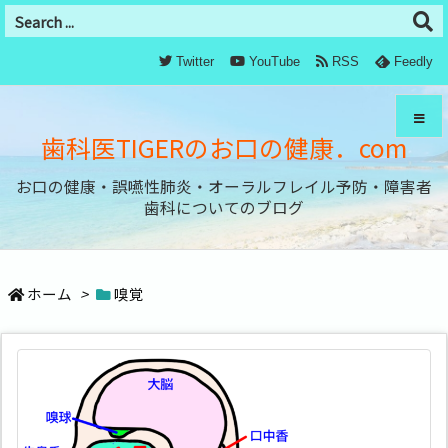
Twitter
YouTube
RSS
Feedly
歯科医TIGERのお口の健康．com
お口の健康・誤嚥性肺炎・オーラルフレイル予防・障害者
メニュ
歯科についてのブログ
サイド
ホーム
>
嗅覚
前へ
次へ
検索