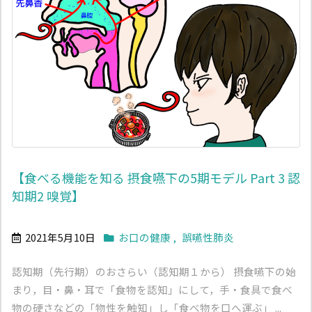
【食べる機能を知る 摂食嚥下の5期モデル Part 3 認
知期2 嗅覚】
2021年5月10日
お口の健康
,
誤嚥性肺炎
認知期（先行期）のおさらい（認知期１から） 摂食嚥下の始
まり，目・鼻・耳で「食物を認知」にして，手・食具で食べ
物の硬さなどの「物性を触知」し「食べ物を口へ運ぶ」 ...