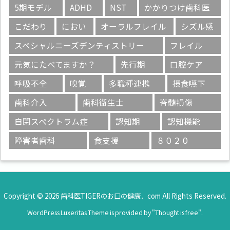
5期モデル
ADHD
NST
かかりつけ歯科医
こだわり
におい
オーラルフレイル
シズル感
スペシャルニーズデンティストリー
フレイル
元気にたべてますか？
先行期
口腔ケア
呼吸不全
嗅覚
多職種連携
摂食嚥下
歯科介入
歯科衛生士
脊髄損傷
自閉スペクトラム症
認知期
認知機能
障害者歯科
食支援
８０２０
Copyright ©
2026
歯科医TIGERのお口の健康．com
All Rights Reserved.
WordPress Luxeritas Theme is provided by "
Thought is free
".