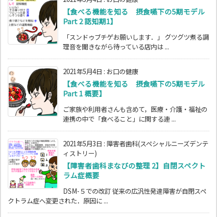
【食べる機能を知る 摂食嚥下の5期モデル
Part 2 認知期1】
「スンドゥブチゲお願いします．」 グツグツ煮る調
理音を聞きながら待っている店内は ...
2021年5月4日
:
お口の健康
【食べる機能を知る 摂食嚥下の5期モデル
Part 1 概要】
ご家族や利用者さんも含めて，医療・介護・福祉の
連携の中で「食べること」に関する連 ...
2021年5月3日
:
障害者歯科(スペシャルニーズデンテ
ィストリー)
【障害者歯科まなびの整理 2】自閉スペクト
ラム症概要
DSM-５での改訂 従来の広汎性発達障害が自閉スペ
クトラム症へ変更された．原因に ...